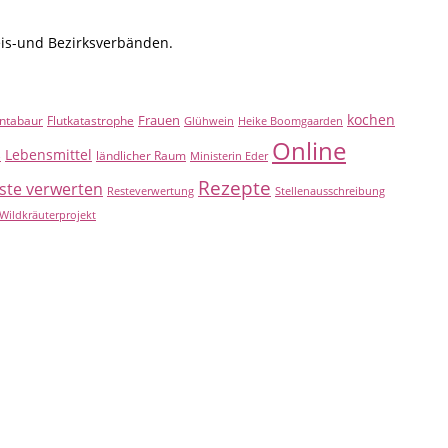
eis-und Bezirksverbänden.
kochen
Frauen
ntabaur
Flutkatastrophe
Glühwein
Heike Boomgaarden
Online
Lebensmittel
B
ländlicher Raum
Ministerin Eder
Rezepte
ste verwerten
Resteverwertung
Stellenausschreibung
Wildkräuterprojekt