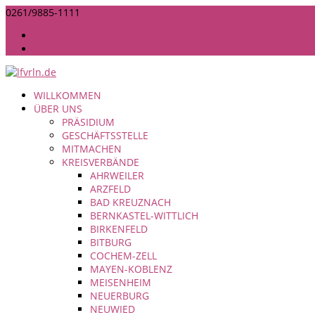
0261/9885-1111
INFO@LANDFRAUEN-RHEINLAND-NASSAU.DE
IMPRESSUM
DATENSCHUTZ
WILLKOMMEN
ÜBER UNS
PRÄSIDIUM
GESCHÄFTSSTELLE
MITMACHEN
KREISVERBÄNDE
AHRWEILER
ARZFELD
BAD KREUZNACH
BERNKASTEL-WITTLICH
BIRKENFELD
BITBURG
COCHEM-ZELL
MAYEN-KOBLENZ
MEISENHEIM
NEUERBURG
NEUWIED