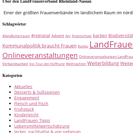
Über den LandFrauenverband Rheinland-Nassau
Einer der größten Frauenverbände im ländlichem Raum im nördlic
Schlagwörter
#regional
backen
Biodiversitä
Advent
#ländlicherraum
Artenschutz
Ahr
LandFraue
Kommunalpolitik braucht Frauen
Kürbis
Onlineveranstaltungen
Onlineveranstaltungen LandFra
Weiterbildung
Weite
Verbandsarbeit
Vor-Tour-der-Hoffnung
Weihnachten
Kategorien
Aktuelles
Desserts & Süßspeisen
Engagement
Fleisch und Fisch
Frühstück
Kinderleicht
LandFrauen Tipps
Lebensmittelwertschätzung
lecker, nachhaltig & von nebenan