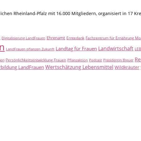
hen Rheinland-Pfalz mit 16.000 Mitgliedern, organisiert in 17 Kr
t
Ehrenamt
Erntedank
Fachzentrum für Ernährung Mo
Digitalisierung LandFrauen
n
Landwirtschaft
Landtag für Frauen
LE
LandFrauen pflanzen Zukunft
Re
uen
Persönlichkeitsentwicklung Frauen
Pflanzaktion
Podcast
Präsidentin Breuer
Wertschätzung Lebensmittel
rbildung LandFrauen
Wildkräuter