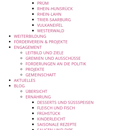
PRÜM
RHEIN-HUNSRÜCK
RHEIN-LAHN
TRIER-SAARBURG
VULKANEIFEL
WESTERWALD
WEITERBILDUNG
FÖRDERVEREIN & PROJEKTE
ENGAGEMENT
LEITBILD UND ZIELE
GREMIEN UND AUSSCHÜSSE
FORDERUNGEN AN DIE POLITIK
PROJEKTE
GEMEINSCHAFT
AKTUELLES
BLOG
ÜBERSICHT
ERNÄHRUNG
DESSERTS UND SÜSSSPEISEN
FLEISCH UND FISCH
FRÜHSTÜCK
KINDERLEICHT
SAISONALE REZEPTE
SAUCEN UND DIPS