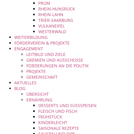
PRÜM
RHEIN-HUNSRÜCK
RHEIN-LAHN
TRIER-SAARBURG
VULKANEIFEL
WESTERWALD
WEITERBILDUNG
FÖRDERVEREIN & PROJEKTE
ENGAGEMENT
LEITBILD UND ZIELE
GREMIEN UND AUSSCHÜSSE
FORDERUNGEN AN DIE POLITIK
PROJEKTE
GEMEINSCHAFT
AKTUELLES
BLOG
ÜBERSICHT
ERNÄHRUNG
DESSERTS UND SÜSSSPEISEN
FLEISCH UND FISCH
FRÜHSTÜCK
KINDERLEICHT
SAISONALE REZEPTE
SAUCEN UND DIPS