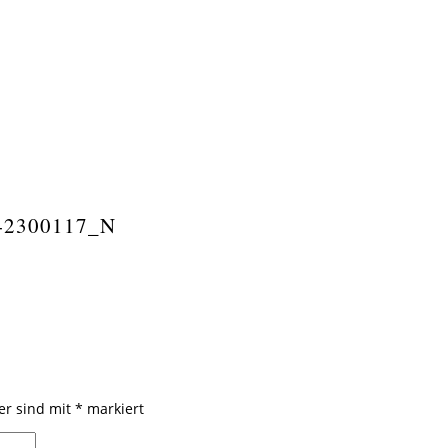
42300117_N
der sind mit
*
markiert