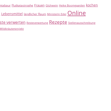
kochen
Frauen
ntabaur
Flutkatastrophe
Glühwein
Heike Boomgaarden
Online
Lebensmittel
B
ländlicher Raum
Ministerin Eder
Rezepte
ste verwerten
Resteverwertung
Stellenausschreibung
Wildkräuterprojekt