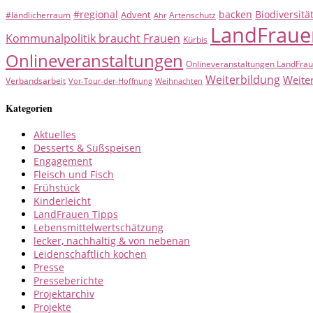
#regional
backen
Biodiversitä
Advent
#ländlicherraum
Artenschutz
Ahr
LandFraue
Kommunalpolitik braucht Frauen
Kürbis
Onlineveranstaltungen
Onlineveranstaltungen LandFra
Weiterbildung
Weite
Verbandsarbeit
Vor-Tour-der-Hoffnung
Weihnachten
Kategorien
Aktuelles
Desserts & Süßspeisen
Engagement
Fleisch und Fisch
Frühstück
Kinderleicht
LandFrauen Tipps
Lebensmittelwertschätzung
lecker, nachhaltig & von nebenan
Leidenschaftlich kochen
Presse
Presseberichte
Projektarchiv
Projekte