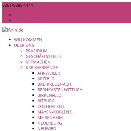
0261/9885-1111
INFO@LANDFRAUEN-RHEINLAND-NASSAU.DE
IMPRESSUM
DATENSCHUTZ
WILLKOMMEN
ÜBER UNS
PRÄSIDIUM
GESCHÄFTSSTELLE
MITMACHEN
KREISVERBÄNDE
AHRWEILER
ARZFELD
BAD KREUZNACH
BERNKASTEL-WITTLICH
BIRKENFELD
BITBURG
COCHEM-ZELL
MAYEN-KOBLENZ
MEISENHEIM
NEUERBURG
NEUWIED