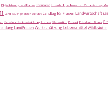
t
Ehrenamt
Erntedank
Fachzentrum für Ernährung Mo
Digitalisierung LandFrauen
n
Landwirtschaft
Landtag für Frauen
LE
LandFrauen pflanzen Zukunft
Re
uen
Persönlichkeitsentwicklung Frauen
Pflanzaktion
Podcast
Präsidentin Breuer
Wertschätzung Lebensmittel
rbildung LandFrauen
Wildkräuter