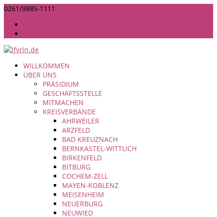
0261/9885-1111
INFO@LANDFRAUEN-RHEINLAND-NASSAU.DE
IMPRESSUM
DATENSCHUTZ
WILLKOMMEN
ÜBER UNS
PRÄSIDIUM
GESCHÄFTSSTELLE
MITMACHEN
KREISVERBÄNDE
AHRWEILER
ARZFELD
BAD KREUZNACH
BERNKASTEL-WITTLICH
BIRKENFELD
BITBURG
COCHEM-ZELL
MAYEN-KOBLENZ
MEISENHEIM
NEUERBURG
NEUWIED