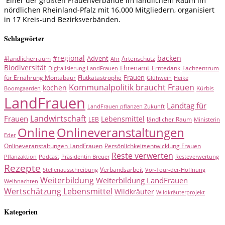
Einer der größten Frauenverbände im ländlichem Raum im
nördlichen Rheinland-Pfalz mit 16.000 Mitgliedern, organisiert
in 17 Kreis-und Bezirksverbänden.
Schlagwörter
#regional
backen
Advent
#ländlicherraum
Artenschutz
Ahr
Biodiversität
Ehrenamt
Erntedank
Fachzentrum
Digitalisierung LandFrauen
Frauen
für Ernährung Montabaur
Flutkatastrophe
Glühwein
Heike
Kommunalpolitik braucht Frauen
kochen
Kürbis
Boomgaarden
LandFrauen
Landtag für
LandFrauen pflanzen Zukunft
Landwirtschaft
Frauen
Lebensmittel
LEB
ländlicher Raum
Ministerin
Online
Onlineveranstaltungen
Eder
Onlineveranstaltungen LandFrauen
Persönlichkeitsentwicklung Frauen
Reste verwerten
Pflanzaktion
Podcast
Präsidentin Breuer
Resteverwertung
Rezepte
Verbandsarbeit
Stellenausschreibung
Vor-Tour-der-Hoffnung
Weiterbildung
Weiterbildung LandFrauen
Weihnachten
Wertschätzung Lebensmittel
Wildkräuter
Wildkräuterprojekt
Kategorien