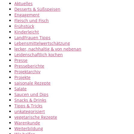
Aktuelles
Desserts & Süßspeisen
Engagement
Fleisch und Fisch
Frühstück
Kinderleicht
LandFrauen Tipps
Lebensmittelwertschätzung
lecker, nachhaltig & von nebenan
Leidenschaftlich kochen
Presse
Presseberichte
Projektarchiv
Projekte
saisonale Rezepte
Salate
Saucen und Dips
Snacks & Drinks
Tipps & Tricks
unkategorisiert
vegetarische Rezepte
Warenkunde
Weiterbildung