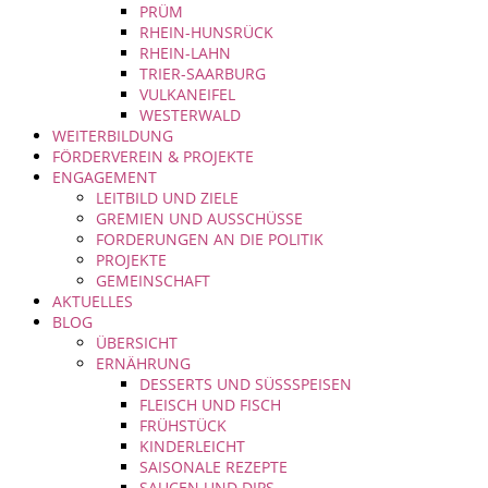
PRÜM
RHEIN-HUNSRÜCK
RHEIN-LAHN
TRIER-SAARBURG
VULKANEIFEL
WESTERWALD
WEITERBILDUNG
FÖRDERVEREIN & PROJEKTE
ENGAGEMENT
LEITBILD UND ZIELE
GREMIEN UND AUSSCHÜSSE
FORDERUNGEN AN DIE POLITIK
PROJEKTE
GEMEINSCHAFT
AKTUELLES
BLOG
ÜBERSICHT
ERNÄHRUNG
DESSERTS UND SÜSSSPEISEN
FLEISCH UND FISCH
FRÜHSTÜCK
KINDERLEICHT
SAISONALE REZEPTE
SAUCEN UND DIPS