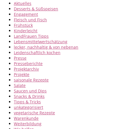
Aktuelles
Desserts & Süßspeisen
Engagement
Fleisch und Fisch
Frühstück
Kinderleicht
LandFrauen Tipps
Lebensmittelwertschätzung
lecker, nachhaltig & von nebenan
Leidenschaftlich kochen
Presse
Presseberichte
Projektarchiv
Projekte
saisonale Rezepte
Salate
Saucen und Dips
Snacks & Drinks
Tipps & Tricks
unkategorisiert
vegetarische Rezepte
Warenkunde
Weiterbildung