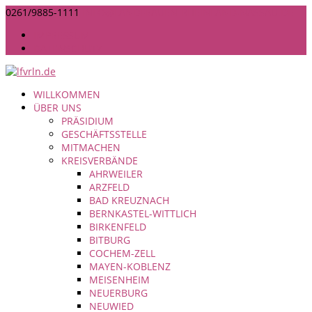
0261/9885-1111
INFO@LANDFRAUEN-RHEINLAND-NASSAU.DE
IMPRESSUM
DATENSCHUTZ
WILLKOMMEN
ÜBER UNS
PRÄSIDIUM
GESCHÄFTSSTELLE
MITMACHEN
KREISVERBÄNDE
AHRWEILER
ARZFELD
BAD KREUZNACH
BERNKASTEL-WITTLICH
BIRKENFELD
BITBURG
COCHEM-ZELL
MAYEN-KOBLENZ
MEISENHEIM
NEUERBURG
NEUWIED