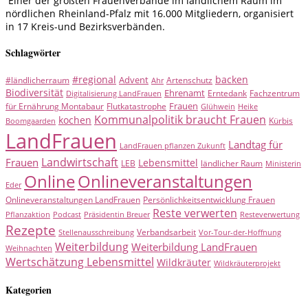
Einer der größten Frauenverbände im ländlichem Raum im
nördlichen Rheinland-Pfalz mit 16.000 Mitgliedern, organisiert
in 17 Kreis-und Bezirksverbänden.
Schlagwörter
#regional
backen
Advent
#ländlicherraum
Artenschutz
Ahr
Biodiversität
Ehrenamt
Erntedank
Fachzentrum
Digitalisierung LandFrauen
Frauen
für Ernährung Montabaur
Flutkatastrophe
Glühwein
Heike
Kommunalpolitik braucht Frauen
kochen
Kürbis
Boomgaarden
LandFrauen
Landtag für
LandFrauen pflanzen Zukunft
Landwirtschaft
Frauen
Lebensmittel
LEB
ländlicher Raum
Ministerin
Online
Onlineveranstaltungen
Eder
Onlineveranstaltungen LandFrauen
Persönlichkeitsentwicklung Frauen
Reste verwerten
Pflanzaktion
Podcast
Präsidentin Breuer
Resteverwertung
Rezepte
Verbandsarbeit
Stellenausschreibung
Vor-Tour-der-Hoffnung
Weiterbildung
Weiterbildung LandFrauen
Weihnachten
Wertschätzung Lebensmittel
Wildkräuter
Wildkräuterprojekt
Kategorien