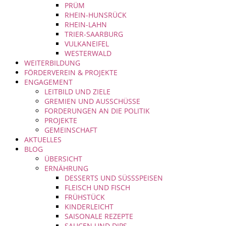
PRÜM
RHEIN-HUNSRÜCK
RHEIN-LAHN
TRIER-SAARBURG
VULKANEIFEL
WESTERWALD
WEITERBILDUNG
FÖRDERVEREIN & PROJEKTE
ENGAGEMENT
LEITBILD UND ZIELE
GREMIEN UND AUSSCHÜSSE
FORDERUNGEN AN DIE POLITIK
PROJEKTE
GEMEINSCHAFT
AKTUELLES
BLOG
ÜBERSICHT
ERNÄHRUNG
DESSERTS UND SÜSSSPEISEN
FLEISCH UND FISCH
FRÜHSTÜCK
KINDERLEICHT
SAISONALE REZEPTE
SAUCEN UND DIPS