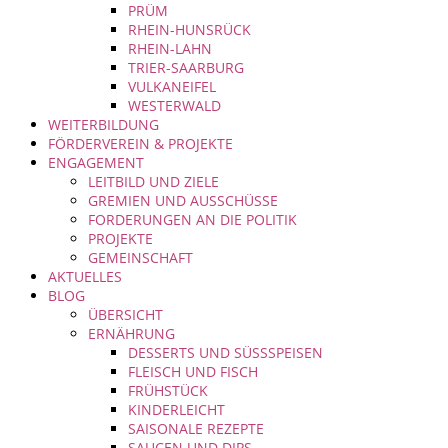
PRÜM
RHEIN-HUNSRÜCK
RHEIN-LAHN
TRIER-SAARBURG
VULKANEIFEL
WESTERWALD
WEITERBILDUNG
FÖRDERVEREIN & PROJEKTE
ENGAGEMENT
LEITBILD UND ZIELE
GREMIEN UND AUSSCHÜSSE
FORDERUNGEN AN DIE POLITIK
PROJEKTE
GEMEINSCHAFT
AKTUELLES
BLOG
ÜBERSICHT
ERNÄHRUNG
DESSERTS UND SÜSSSPEISEN
FLEISCH UND FISCH
FRÜHSTÜCK
KINDERLEICHT
SAISONALE REZEPTE
SAUCEN UND DIPS