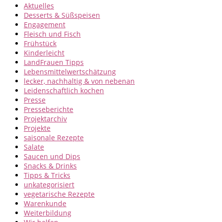
Aktuelles
Desserts & Süßspeisen
Engagement
Fleisch und Fisch
Frühstück
Kinderleicht
LandFrauen Tipps
Lebensmittelwertschätzung
lecker, nachhaltig & von nebenan
Leidenschaftlich kochen
Presse
Presseberichte
Projektarchiv
Projekte
saisonale Rezepte
Salate
Saucen und Dips
Snacks & Drinks
Tipps & Tricks
unkategorisiert
vegetarische Rezepte
Warenkunde
Weiterbildung