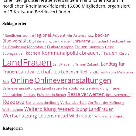
Einer der größten Frauenverbände im ländlichem Raum im
nördlichen Rheinland-Pfalz mit 16.000 Mitgliedern, organisiert
in 17 Kreis-und Bezirksverbänden.
Schlagwörter
#regional
backen
Advent
#ländlicherraum
Artenschutz
Ahr
Biodiversität
Ehrenamt
Erntedank
Fachzentrum
Digitalisierung LandFrauen
Frauen
für Ernährung Montabaur
Flutkatastrophe
Glühwein
Heike
Kommunalpolitik braucht Frauen
kochen
Kürbis
Boomgaarden
LandFrauen
Landtag für
LandFrauen pflanzen Zukunft
Landwirtschaft
Frauen
Lebensmittel
LEB
ländlicher Raum
Ministerin
Online
Onlineveranstaltungen
Eder
Onlineveranstaltungen LandFrauen
Persönlichkeitsentwicklung Frauen
Reste verwerten
Pflanzaktion
Podcast
Präsidentin Breuer
Resteverwertung
Rezepte
Verbandsarbeit
Stellenausschreibung
Vor-Tour-der-Hoffnung
Weiterbildung
Weiterbildung LandFrauen
Weihnachten
Wertschätzung Lebensmittel
Wildkräuter
Wildkräuterprojekt
Kategorien