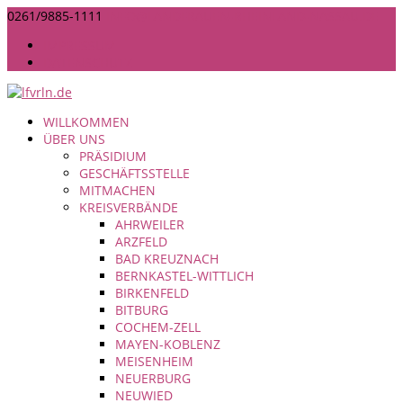
0261/9885-1111
INFO@LANDFRAUEN-RHEINLAND-NASSAU.DE
IMPRESSUM
DATENSCHUTZ
WILLKOMMEN
ÜBER UNS
PRÄSIDIUM
GESCHÄFTSSTELLE
MITMACHEN
KREISVERBÄNDE
AHRWEILER
ARZFELD
BAD KREUZNACH
BERNKASTEL-WITTLICH
BIRKENFELD
BITBURG
COCHEM-ZELL
MAYEN-KOBLENZ
MEISENHEIM
NEUERBURG
NEUWIED