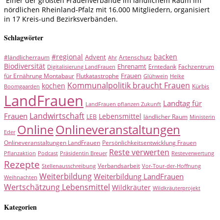
Einer der größten Frauenverbände im ländlichem Raum im
nördlichen Rheinland-Pfalz mit 16.000 Mitgliedern, organisiert
in 17 Kreis-und Bezirksverbänden.
Schlagwörter
#regional
backen
Advent
#ländlicherraum
Artenschutz
Ahr
Biodiversität
Ehrenamt
Erntedank
Fachzentrum
Digitalisierung LandFrauen
Frauen
für Ernährung Montabaur
Flutkatastrophe
Glühwein
Heike
Kommunalpolitik braucht Frauen
kochen
Kürbis
Boomgaarden
LandFrauen
Landtag für
LandFrauen pflanzen Zukunft
Landwirtschaft
Frauen
Lebensmittel
LEB
ländlicher Raum
Ministerin
Online
Onlineveranstaltungen
Eder
Onlineveranstaltungen LandFrauen
Persönlichkeitsentwicklung Frauen
Reste verwerten
Pflanzaktion
Podcast
Präsidentin Breuer
Resteverwertung
Rezepte
Verbandsarbeit
Stellenausschreibung
Vor-Tour-der-Hoffnung
Weiterbildung
Weiterbildung LandFrauen
Weihnachten
Wertschätzung Lebensmittel
Wildkräuter
Wildkräuterprojekt
Kategorien