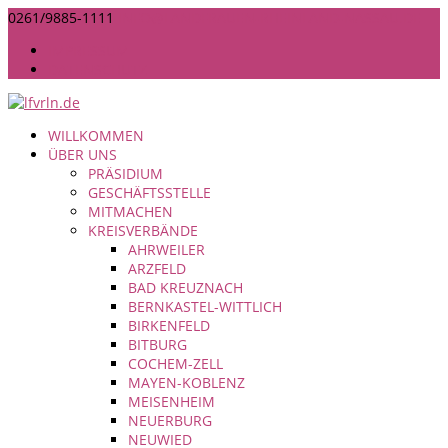
0261/9885-1111
INFO@LANDFRAUEN-RHEINLAND-NASSAU.DE
IMPRESSUM
DATENSCHUTZ
WILLKOMMEN
ÜBER UNS
PRÄSIDIUM
GESCHÄFTSSTELLE
MITMACHEN
KREISVERBÄNDE
AHRWEILER
ARZFELD
BAD KREUZNACH
BERNKASTEL-WITTLICH
BIRKENFELD
BITBURG
COCHEM-ZELL
MAYEN-KOBLENZ
MEISENHEIM
NEUERBURG
NEUWIED