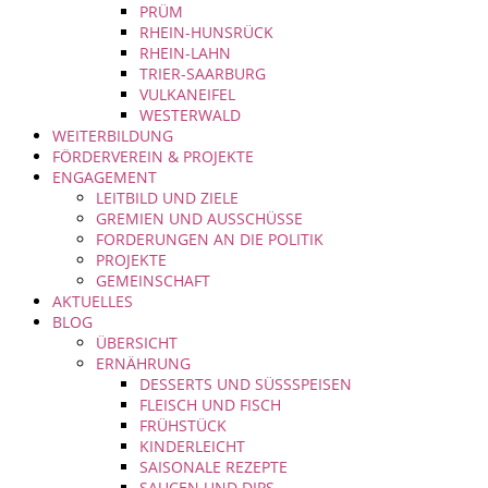
PRÜM
RHEIN-HUNSRÜCK
RHEIN-LAHN
TRIER-SAARBURG
VULKANEIFEL
WESTERWALD
WEITERBILDUNG
FÖRDERVEREIN & PROJEKTE
ENGAGEMENT
LEITBILD UND ZIELE
GREMIEN UND AUSSCHÜSSE
FORDERUNGEN AN DIE POLITIK
PROJEKTE
GEMEINSCHAFT
AKTUELLES
BLOG
ÜBERSICHT
ERNÄHRUNG
DESSERTS UND SÜSSSPEISEN
FLEISCH UND FISCH
FRÜHSTÜCK
KINDERLEICHT
SAISONALE REZEPTE
SAUCEN UND DIPS