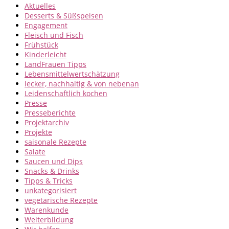
Aktuelles
Desserts & Süßspeisen
Engagement
Fleisch und Fisch
Frühstück
Kinderleicht
LandFrauen Tipps
Lebensmittelwertschätzung
lecker, nachhaltig & von nebenan
Leidenschaftlich kochen
Presse
Presseberichte
Projektarchiv
Projekte
saisonale Rezepte
Salate
Saucen und Dips
Snacks & Drinks
Tipps & Tricks
unkategorisiert
vegetarische Rezepte
Warenkunde
Weiterbildung