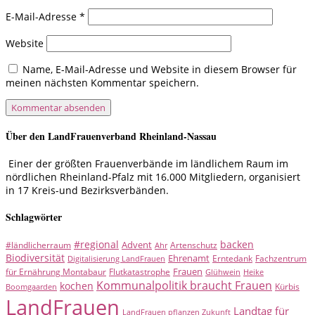
E-Mail-Adresse
*
Website
Name, E-Mail-Adresse und Website in diesem Browser für
meinen nächsten Kommentar speichern.
Über den LandFrauenverband Rheinland-Nassau
Einer der größten Frauenverbände im ländlichem Raum im
nördlichen Rheinland-Pfalz mit 16.000 Mitgliedern, organisiert
in 17 Kreis-und Bezirksverbänden.
Schlagwörter
#regional
backen
Advent
#ländlicherraum
Artenschutz
Ahr
Biodiversität
Ehrenamt
Erntedank
Fachzentrum
Digitalisierung LandFrauen
Frauen
für Ernährung Montabaur
Flutkatastrophe
Glühwein
Heike
Kommunalpolitik braucht Frauen
kochen
Kürbis
Boomgaarden
LandFrauen
Landtag für
LandFrauen pflanzen Zukunft