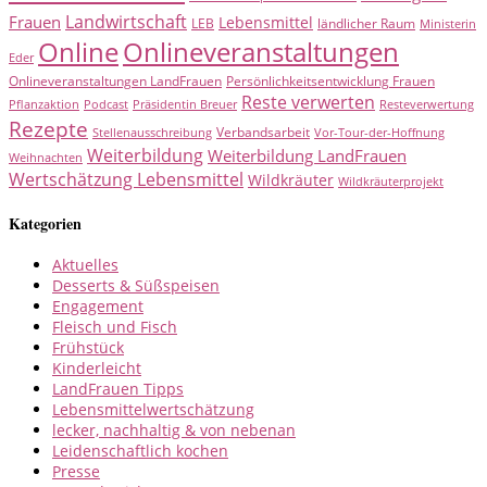
Landwirtschaft
Frauen
Lebensmittel
LEB
ländlicher Raum
Ministerin
Online
Onlineveranstaltungen
Eder
Onlineveranstaltungen LandFrauen
Persönlichkeitsentwicklung Frauen
Reste verwerten
Pflanzaktion
Podcast
Präsidentin Breuer
Resteverwertung
Rezepte
Verbandsarbeit
Stellenausschreibung
Vor-Tour-der-Hoffnung
Weiterbildung
Weiterbildung LandFrauen
Weihnachten
Wertschätzung Lebensmittel
Wildkräuter
Wildkräuterprojekt
Kategorien
Aktuelles
Desserts & Süßspeisen
Engagement
Fleisch und Fisch
Frühstück
Kinderleicht
LandFrauen Tipps
Lebensmittelwertschätzung
lecker, nachhaltig & von nebenan
Leidenschaftlich kochen
Presse