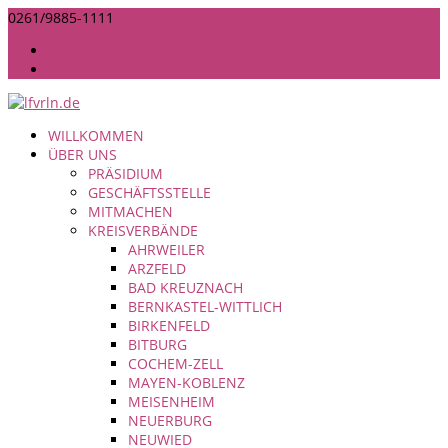
0261/9885-1111
INFO@LANDFRAUEN-RHEINLAND-NASSAU.DE
IMPRESSUM
DATENSCHUTZ
WILLKOMMEN
ÜBER UNS
PRÄSIDIUM
GESCHÄFTSSTELLE
MITMACHEN
KREISVERBÄNDE
AHRWEILER
ARZFELD
BAD KREUZNACH
BERNKASTEL-WITTLICH
BIRKENFELD
BITBURG
COCHEM-ZELL
MAYEN-KOBLENZ
MEISENHEIM
NEUERBURG
NEUWIED