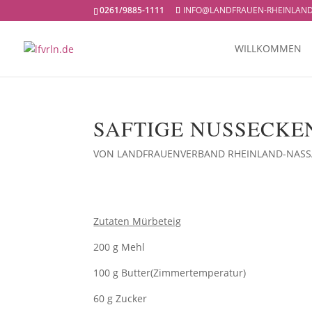
0261/9885-1111
INFO@LANDFRAUEN-RHEINLAND
WILLKOMMEN
SAFTIGE NUSSECKE
VON
LANDFRAUENVERBAND RHEINLAND-NAS
Zutaten Mürbeteig
200 g Mehl
100 g Butter(Zimmertemperatur)
60 g Zucker