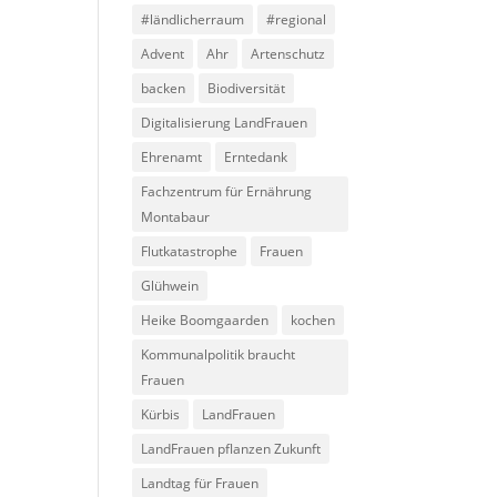
#ländlicherraum
#regional
Advent
Ahr
Artenschutz
backen
Biodiversität
Digitalisierung LandFrauen
Ehrenamt
Erntedank
Fachzentrum für Ernährung
Montabaur
Flutkatastrophe
Frauen
Glühwein
Heike Boomgaarden
kochen
Kommunalpolitik braucht
Frauen
Kürbis
LandFrauen
LandFrauen pflanzen Zukunft
Landtag für Frauen