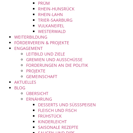
PRÜM
RHEIN-HUNSRÜCK
RHEIN-LAHN
TRIER-SAARBURG
VULKANEIFEL
WESTERWALD
WEITERBILDUNG
FÖRDERVEREIN & PROJEKTE
ENGAGEMENT
LEITBILD UND ZIELE
GREMIEN UND AUSSCHÜSSE
FORDERUNGEN AN DIE POLITIK
PROJEKTE
GEMEINSCHAFT
AKTUELLES
BLOG
ÜBERSICHT
ERNÄHRUNG
DESSERTS UND SÜSSSPEISEN
FLEISCH UND FISCH
FRÜHSTÜCK
KINDERLEICHT
SAISONALE REZEPTE
SAUCEN UND DIPS