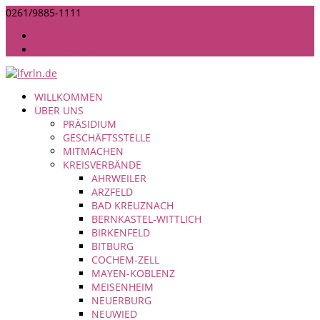
0261/9885-1111
INFO@LANDFRAUEN-RHEINLAND-NASSAU.DE
IMPRESSUM
DATENSCHUTZ
WILLKOMMEN
ÜBER UNS
PRÄSIDIUM
GESCHÄFTSSTELLE
MITMACHEN
KREISVERBÄNDE
AHRWEILER
ARZFELD
BAD KREUZNACH
BERNKASTEL-WITTLICH
BIRKENFELD
BITBURG
COCHEM-ZELL
MAYEN-KOBLENZ
MEISENHEIM
NEUERBURG
NEUWIED