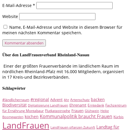
E-Mail-Adresse
*
Website
Name, E-Mail-Adresse und Website in diesem Browser für
meinen nächsten Kommentar speichern.
Über den LandFrauenverband Rheinland-Nassau
Einer der größten Frauenverbände im ländlichem Raum im
nördlichen Rheinland-Pfalz mit 16.000 Mitgliedern, organisiert
in 17 Kreis-und Bezirksverbänden.
Schlagwörter
#regional
backen
Advent
#ländlicherraum
Artenschutz
Ahr
Biodiversität
Ehrenamt
Erntedank
Fachzentrum
Digitalisierung LandFrauen
Frauen
für Ernährung Montabaur
Flutkatastrophe
Glühwein
Heike
Kommunalpolitik braucht Frauen
kochen
Kürbis
Boomgaarden
LandFrauen
Landtag für
LandFrauen pflanzen Zukunft