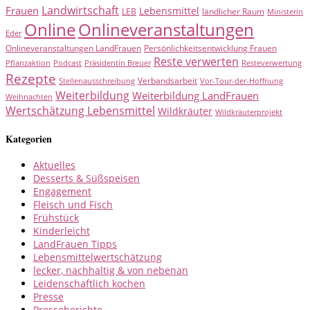
Landwirtschaft
Frauen
Lebensmittel
LEB
ländlicher Raum
Ministerin
Online
Onlineveranstaltungen
Eder
Onlineveranstaltungen LandFrauen
Persönlichkeitsentwicklung Frauen
Reste verwerten
Pflanzaktion
Podcast
Präsidentin Breuer
Resteverwertung
Rezepte
Verbandsarbeit
Stellenausschreibung
Vor-Tour-der-Hoffnung
Weiterbildung
Weiterbildung LandFrauen
Weihnachten
Wertschätzung Lebensmittel
Wildkräuter
Wildkräuterprojekt
Kategorien
Aktuelles
Desserts & Süßspeisen
Engagement
Fleisch und Fisch
Frühstück
Kinderleicht
LandFrauen Tipps
Lebensmittelwertschätzung
lecker, nachhaltig & von nebenan
Leidenschaftlich kochen
Presse
Presseberichte