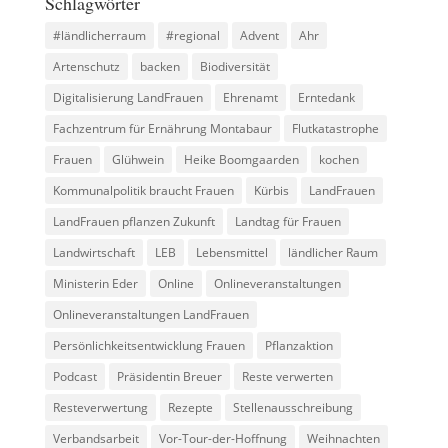
Schlagwörter
#ländlicherraum
#regional
Advent
Ahr
Artenschutz
backen
Biodiversität
Digitalisierung LandFrauen
Ehrenamt
Erntedank
Fachzentrum für Ernährung Montabaur
Flutkatastrophe
Frauen
Glühwein
Heike Boomgaarden
kochen
Kommunalpolitik braucht Frauen
Kürbis
LandFrauen
LandFrauen pflanzen Zukunft
Landtag für Frauen
Landwirtschaft
LEB
Lebensmittel
ländlicher Raum
Ministerin Eder
Online
Onlineveranstaltungen
Onlineveranstaltungen LandFrauen
Persönlichkeitsentwicklung Frauen
Pflanzaktion
Podcast
Präsidentin Breuer
Reste verwerten
Resteverwertung
Rezepte
Stellenausschreibung
Verbandsarbeit
Vor-Tour-der-Hoffnung
Weihnachten