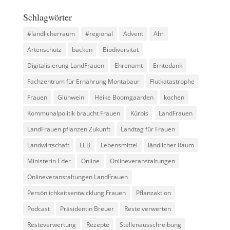
Schlagwörter
#ländlicherraum
#regional
Advent
Ahr
Artenschutz
backen
Biodiversität
Digitalisierung LandFrauen
Ehrenamt
Erntedank
Fachzentrum für Ernährung Montabaur
Flutkatastrophe
Frauen
Glühwein
Heike Boomgaarden
kochen
Kommunalpolitik braucht Frauen
Kürbis
LandFrauen
LandFrauen pflanzen Zukunft
Landtag für Frauen
Landwirtschaft
LEB
Lebensmittel
ländlicher Raum
Ministerin Eder
Online
Onlineveranstaltungen
Onlineveranstaltungen LandFrauen
Persönlichkeitsentwicklung Frauen
Pflanzaktion
Podcast
Präsidentin Breuer
Reste verwerten
Resteverwertung
Rezepte
Stellenausschreibung