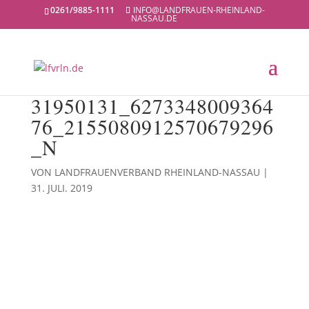
0261/9885-1111
INFO@LANDFRAUEN-RHEINLAND-
NASSAU.DE
31950131_6273348009364
76_2155080912570679296
_N
VON
LANDFRAUENVERBAND RHEINLAND-NASSAU
|
31. JULI. 2019