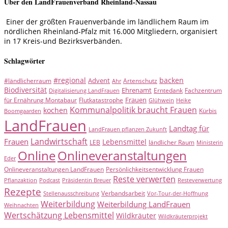
Über den LandFrauenverband Rheinland-Nassau
Einer der größten Frauenverbände im ländlichem Raum im
nördlichen Rheinland-Pfalz mit 16.000 Mitgliedern, organisiert
in 17 Kreis-und Bezirksverbänden.
Schlagwörter
#regional
backen
Advent
#ländlicherraum
Artenschutz
Ahr
Biodiversität
Ehrenamt
Erntedank
Fachzentrum
Digitalisierung LandFrauen
Frauen
für Ernährung Montabaur
Flutkatastrophe
Glühwein
Heike
Kommunalpolitik braucht Frauen
kochen
Kürbis
Boomgaarden
LandFrauen
Landtag für
LandFrauen pflanzen Zukunft
Landwirtschaft
Frauen
Lebensmittel
LEB
ländlicher Raum
Ministerin
Online
Onlineveranstaltungen
Eder
Onlineveranstaltungen LandFrauen
Persönlichkeitsentwicklung Frauen
Reste verwerten
Pflanzaktion
Podcast
Präsidentin Breuer
Resteverwertung
Rezepte
Verbandsarbeit
Stellenausschreibung
Vor-Tour-der-Hoffnung
Weiterbildung
Weiterbildung LandFrauen
Weihnachten
Wertschätzung Lebensmittel
Wildkräuter
Wildkräuterprojekt