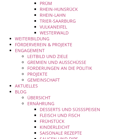
PRÜM
RHEIN-HUNSRÜCK
RHEIN-LAHN
TRIER-SAARBURG
VULKANEIFEL
WESTERWALD
WEITERBILDUNG
FÖRDERVEREIN & PROJEKTE
ENGAGEMENT
LEITBILD UND ZIELE
GREMIEN UND AUSSCHÜSSE
FORDERUNGEN AN DIE POLITIK
PROJEKTE
GEMEINSCHAFT
AKTUELLES
BLOG
ÜBERSICHT
ERNÄHRUNG
DESSERTS UND SÜSSSPEISEN
FLEISCH UND FISCH
FRÜHSTÜCK
KINDERLEICHT
SAISONALE REZEPTE
SAUCEN UND DIPS