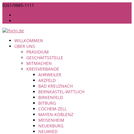
0261/9885-1111
INFO@LANDFRAUEN-RHEINLAND-NASSAU.DE
IMPRESSUM
DATENSCHUTZ
WILLKOMMEN
ÜBER UNS
PRÄSIDIUM
GESCHÄFTSSTELLE
MITMACHEN
KREISVERBÄNDE
AHRWEILER
ARZFELD
BAD KREUZNACH
BERNKASTEL-WITTLICH
BIRKENFELD
BITBURG
COCHEM-ZELL
MAYEN-KOBLENZ
MEISENHEIM
NEUERBURG
NEUWIED