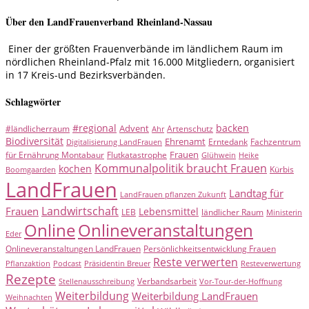
Über den LandFrauenverband Rheinland-Nassau
Einer der größten Frauenverbände im ländlichem Raum im
nördlichen Rheinland-Pfalz mit 16.000 Mitgliedern, organisiert
in 17 Kreis-und Bezirksverbänden.
Schlagwörter
#regional
backen
Advent
#ländlicherraum
Artenschutz
Ahr
Biodiversität
Ehrenamt
Erntedank
Fachzentrum
Digitalisierung LandFrauen
Frauen
für Ernährung Montabaur
Flutkatastrophe
Glühwein
Heike
Kommunalpolitik braucht Frauen
kochen
Kürbis
Boomgaarden
LandFrauen
Landtag für
LandFrauen pflanzen Zukunft
Landwirtschaft
Frauen
Lebensmittel
LEB
ländlicher Raum
Ministerin
Online
Onlineveranstaltungen
Eder
Onlineveranstaltungen LandFrauen
Persönlichkeitsentwicklung Frauen
Reste verwerten
Pflanzaktion
Podcast
Präsidentin Breuer
Resteverwertung
Rezepte
Verbandsarbeit
Stellenausschreibung
Vor-Tour-der-Hoffnung
Weiterbildung
Weiterbildung LandFrauen
Weihnachten