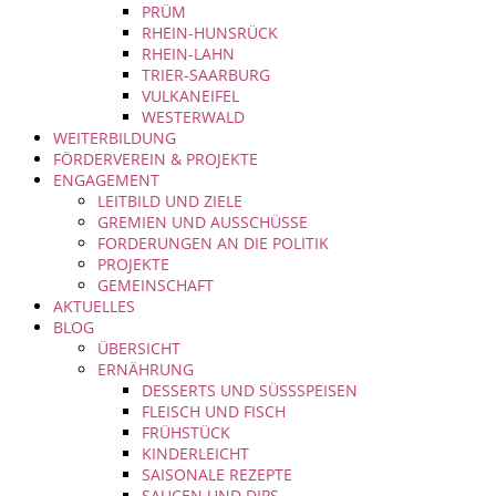
PRÜM
RHEIN-HUNSRÜCK
RHEIN-LAHN
TRIER-SAARBURG
VULKANEIFEL
WESTERWALD
WEITERBILDUNG
FÖRDERVEREIN & PROJEKTE
ENGAGEMENT
LEITBILD UND ZIELE
GREMIEN UND AUSSCHÜSSE
FORDERUNGEN AN DIE POLITIK
PROJEKTE
GEMEINSCHAFT
AKTUELLES
BLOG
ÜBERSICHT
ERNÄHRUNG
DESSERTS UND SÜSSSPEISEN
FLEISCH UND FISCH
FRÜHSTÜCK
KINDERLEICHT
SAISONALE REZEPTE
SAUCEN UND DIPS