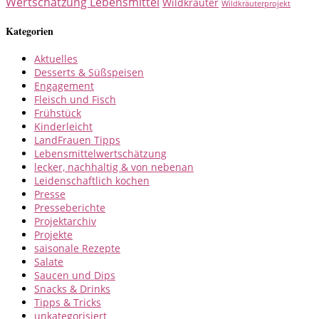
Wertschätzung Lebensmittel
Wildkräuter
Wildkräuterprojekt
Kategorien
Aktuelles
Desserts & Süßspeisen
Engagement
Fleisch und Fisch
Frühstück
Kinderleicht
LandFrauen Tipps
Lebensmittelwertschätzung
lecker, nachhaltig & von nebenan
Leidenschaftlich kochen
Presse
Presseberichte
Projektarchiv
Projekte
saisonale Rezepte
Salate
Saucen und Dips
Snacks & Drinks
Tipps & Tricks
unkategorisiert