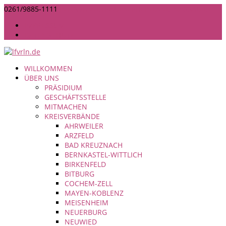
0261/9885-1111
INFO@LANDFRAUEN-RHEINLAND-NASSAU.DE
IMPRESSUM
DATENSCHUTZ
WILLKOMMEN
ÜBER UNS
PRÄSIDIUM
GESCHÄFTSSTELLE
MITMACHEN
KREISVERBÄNDE
AHRWEILER
ARZFELD
BAD KREUZNACH
BERNKASTEL-WITTLICH
BIRKENFELD
BITBURG
COCHEM-ZELL
MAYEN-KOBLENZ
MEISENHEIM
NEUERBURG
NEUWIED