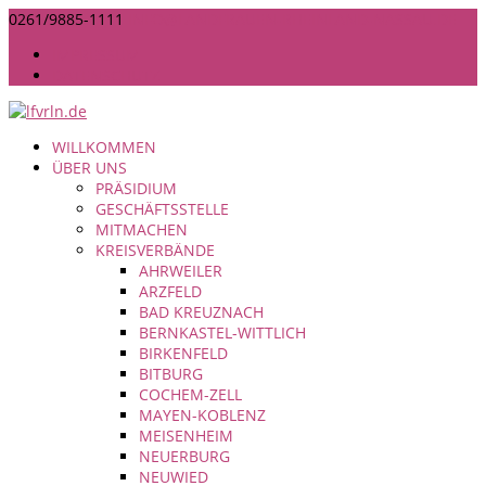
0261/9885-1111
INFO@LANDFRAUEN-RHEINLAND-NASSAU.DE
IMPRESSUM
DATENSCHUTZ
WILLKOMMEN
ÜBER UNS
PRÄSIDIUM
GESCHÄFTSSTELLE
MITMACHEN
KREISVERBÄNDE
AHRWEILER
ARZFELD
BAD KREUZNACH
BERNKASTEL-WITTLICH
BIRKENFELD
BITBURG
COCHEM-ZELL
MAYEN-KOBLENZ
MEISENHEIM
NEUERBURG
NEUWIED