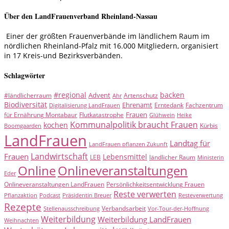
Über den LandFrauenverband Rheinland-Nassau
Einer der größten Frauenverbände im ländlichem Raum im
nördlichen Rheinland-Pfalz mit 16.000 Mitgliedern, organisiert
in 17 Kreis-und Bezirksverbänden.
Schlagwörter
#regional
backen
Advent
#ländlicherraum
Artenschutz
Ahr
Biodiversität
Ehrenamt
Erntedank
Fachzentrum
Digitalisierung LandFrauen
Frauen
für Ernährung Montabaur
Flutkatastrophe
Glühwein
Heike
Kommunalpolitik braucht Frauen
kochen
Kürbis
Boomgaarden
LandFrauen
Landtag für
LandFrauen pflanzen Zukunft
Landwirtschaft
Frauen
Lebensmittel
LEB
ländlicher Raum
Ministerin
Online
Onlineveranstaltungen
Eder
Onlineveranstaltungen LandFrauen
Persönlichkeitsentwicklung Frauen
Reste verwerten
Pflanzaktion
Podcast
Präsidentin Breuer
Resteverwertung
Rezepte
Verbandsarbeit
Stellenausschreibung
Vor-Tour-der-Hoffnung
Weiterbildung
Weiterbildung LandFrauen
Weihnachten