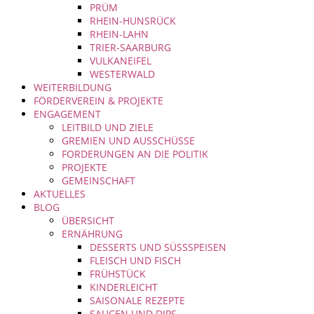
PRÜM
RHEIN-HUNSRÜCK
RHEIN-LAHN
TRIER-SAARBURG
VULKANEIFEL
WESTERWALD
WEITERBILDUNG
FÖRDERVEREIN & PROJEKTE
ENGAGEMENT
LEITBILD UND ZIELE
GREMIEN UND AUSSCHÜSSE
FORDERUNGEN AN DIE POLITIK
PROJEKTE
GEMEINSCHAFT
AKTUELLES
BLOG
ÜBERSICHT
ERNÄHRUNG
DESSERTS UND SÜSSSPEISEN
FLEISCH UND FISCH
FRÜHSTÜCK
KINDERLEICHT
SAISONALE REZEPTE
SAUCEN UND DIPS