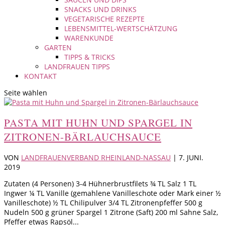
SNACKS UND DRINKS
VEGETARISCHE REZEPTE
LEBENSMITTEL-WERTSCHÄTZUNG
WARENKUNDE
GARTEN
TIPPS & TRICKS
LANDFRAUEN TIPPS
KONTAKT
Seite wählen
PASTA MIT HUHN UND SPARGEL IN
ZITRONEN-BÄRLAUCHSAUCE
VON
LANDFRAUENVERBAND RHEINLAND-NASSAU
|
7. JUNI.
2019
Zutaten (4 Personen) 3-4 Hühnerbrustfilets ¾ TL Salz 1 TL
Ingwer ¼ TL Vanille (gemahlene Vanilleschote oder Mark einer ½
Vanilleschote) ½ TL Chilipulver 3/4 TL Zitronenpfeffer 500 g
Nudeln 500 g grüner Spargel 1 Zitrone (Saft) 200 ml Sahne Salz,
Pfeffer etwas Rapsöl...