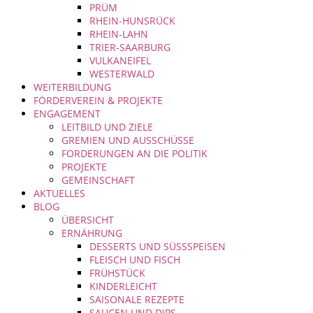
PRÜM
RHEIN-HUNSRÜCK
RHEIN-LAHN
TRIER-SAARBURG
VULKANEIFEL
WESTERWALD
WEITERBILDUNG
FÖRDERVEREIN & PROJEKTE
ENGAGEMENT
LEITBILD UND ZIELE
GREMIEN UND AUSSCHÜSSE
FORDERUNGEN AN DIE POLITIK
PROJEKTE
GEMEINSCHAFT
AKTUELLES
BLOG
ÜBERSICHT
ERNÄHRUNG
DESSERTS UND SÜSSSPEISEN
FLEISCH UND FISCH
FRÜHSTÜCK
KINDERLEICHT
SAISONALE REZEPTE
SAUCEN UND DIPS