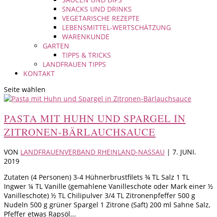
SNACKS UND DRINKS
VEGETARISCHE REZEPTE
LEBENSMITTEL-WERTSCHÄTZUNG
WARENKUNDE
GARTEN
TIPPS & TRICKS
LANDFRAUEN TIPPS
KONTAKT
Seite wählen
PASTA MIT HUHN UND SPARGEL IN
ZITRONEN-BÄRLAUCHSAUCE
VON
LANDFRAUENVERBAND RHEINLAND-NASSAU
|
7. JUNI.
2019
Zutaten (4 Personen) 3-4 Hühnerbrustfilets ¾ TL Salz 1 TL
Ingwer ¼ TL Vanille (gemahlene Vanilleschote oder Mark einer ½
Vanilleschote) ½ TL Chilipulver 3/4 TL Zitronenpfeffer 500 g
Nudeln 500 g grüner Spargel 1 Zitrone (Saft) 200 ml Sahne Salz,
Pfeffer etwas Rapsöl...