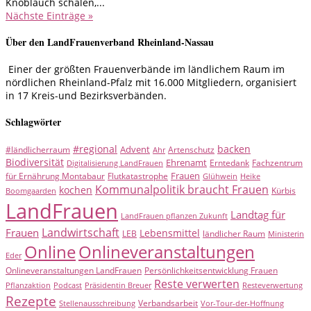
Knoblauch schälen,...
Nächste Einträge »
Über den LandFrauenverband Rheinland-Nassau
Einer der größten Frauenverbände im ländlichem Raum im
nördlichen Rheinland-Pfalz mit 16.000 Mitgliedern, organisiert
in 17 Kreis-und Bezirksverbänden.
Schlagwörter
#regional
backen
Advent
#ländlicherraum
Artenschutz
Ahr
Biodiversität
Ehrenamt
Erntedank
Fachzentrum
Digitalisierung LandFrauen
Frauen
für Ernährung Montabaur
Flutkatastrophe
Glühwein
Heike
Kommunalpolitik braucht Frauen
kochen
Kürbis
Boomgaarden
LandFrauen
Landtag für
LandFrauen pflanzen Zukunft
Landwirtschaft
Frauen
Lebensmittel
LEB
ländlicher Raum
Ministerin
Online
Onlineveranstaltungen
Eder
Onlineveranstaltungen LandFrauen
Persönlichkeitsentwicklung Frauen
Reste verwerten
Pflanzaktion
Podcast
Präsidentin Breuer
Resteverwertung
Rezepte
Verbandsarbeit
Stellenausschreibung
Vor-Tour-der-Hoffnung