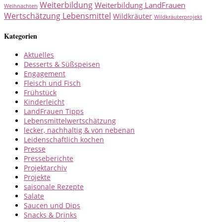
Weiterbildung
Weiterbildung LandFrauen
Weihnachten
Wertschätzung Lebensmittel
Wildkräuter
Wildkräuterprojekt
Kategorien
Aktuelles
Desserts & Süßspeisen
Engagement
Fleisch und Fisch
Frühstück
Kinderleicht
LandFrauen Tipps
Lebensmittelwertschätzung
lecker, nachhaltig & von nebenan
Leidenschaftlich kochen
Presse
Presseberichte
Projektarchiv
Projekte
saisonale Rezepte
Salate
Saucen und Dips
Snacks & Drinks