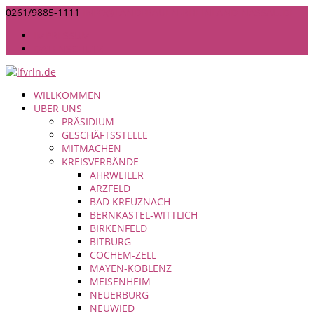
0261/9885-1111
INFO@LANDFRAUEN-RHEINLAND-NASSAU.DE
IMPRESSUM
DATENSCHUTZ
WILLKOMMEN
ÜBER UNS
PRÄSIDIUM
GESCHÄFTSSTELLE
MITMACHEN
KREISVERBÄNDE
AHRWEILER
ARZFELD
BAD KREUZNACH
BERNKASTEL-WITTLICH
BIRKENFELD
BITBURG
COCHEM-ZELL
MAYEN-KOBLENZ
MEISENHEIM
NEUERBURG
NEUWIED